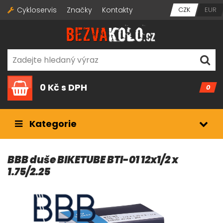
Cykloservis
Značky
Kontakty
CZK
EUR
0 Kč
s DPH
0
Kategorie
BBB duše BIKETUBE BTI-01 12x1/2 x
1.75/2.25